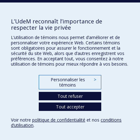
L’UdeM reconnaît l’importance de
respecter la vie privée
L’utilisation de témoins nous permet d’améliorer et de
25 août 1931
personnaliser votre expérience Web. Certains témoins
sont obligatoires pour assurer le fonctionnement et la
sécurité du site Web, alors que d’autres enregistrent vos
Construction de la toiture du
préférences. En acceptant tout, vous consentez à notre
utilisation de témoins pour mieux répondre à vos besoins.
Pavillon principal
Personnaliser les
>
témoins
Tout refuser
Tout accepter
Voir notre
politique de confidentialité
et nos
conditions
d’utilisation
.