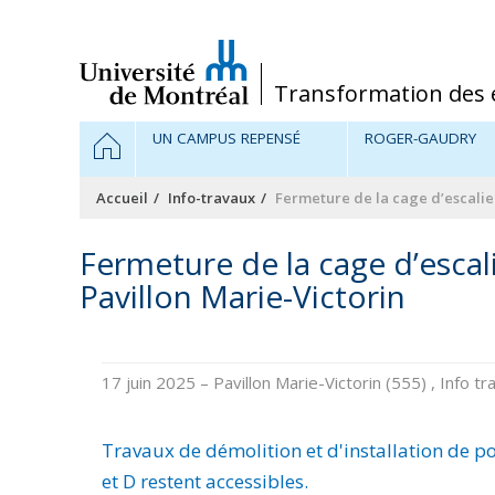
Passer
au
contenu
/
Transformation des 
Navigation
ACCUEIL
UN CAMPUS REPENSÉ
ROGER-GAUDRY
principale
Accueil
Info-travaux
Fermeture de la cage d’escalie
Fermeture de la cage d’escal
Pavillon Marie-Victorin
17 juin 2025
– Pavillon Marie-Victorin (555) , Info 
Travaux de démolition et d'installation de po
et D restent accessibles.