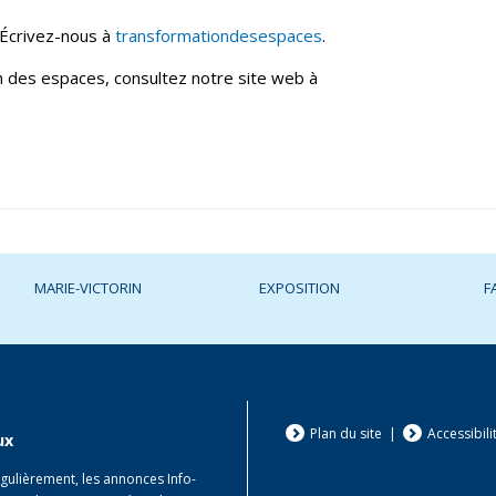
 Écrivez-nous à
transformationdesespaces
.
n des espaces, consultez notre site web à
MARIE-VICTORIN
EXPOSITION
F
Plan du site
|
Accessibili
ux
égulièrement, les annonces Info-