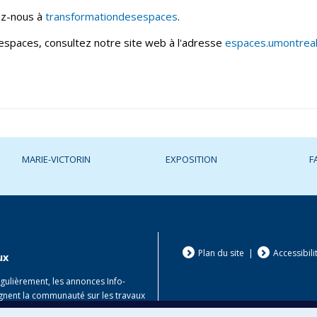
ez-nous à
transformationdesespaces
.
 espaces, consultez notre site web à l'adresse
espaces.umontreal
MARIE-VICTORIN
EXPOSITION
F
Plan du site
|
Accessibili
ux
égulièrement, les annonces Info-
gnent la communauté sur les travaux
les pavillons Roger-Gaudry et Marie-