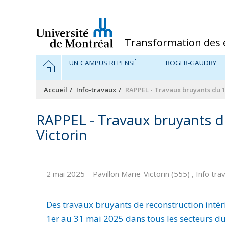
Passer
au
contenu
/
Transformation des 
Navigation
ACCUEIL
UN CAMPUS REPENSÉ
ROGER-GAUDRY
principale
Accueil
Info-travaux
RAPPEL - Travaux bruyants du 
RAPPEL - Travaux bruyants d
Victorin
2 mai 2025
– Pavillon Marie-Victorin (555) , Info t
Des travaux bruyants de reconstruction inté
1er au 31 mai 2025 dans tous les secteurs du