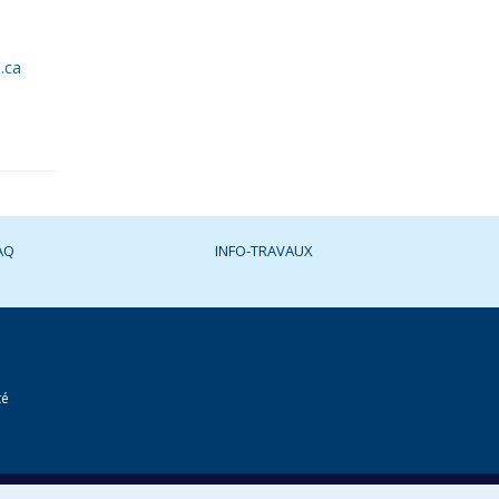
.ca
AQ
INFO-TRAVAUX
té