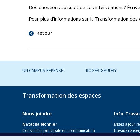
Des questions au sujet de ces interventions? Écriv
Pour plus d'informations sur la Transformation des
Retour
UN CAMPUS REPENSÉ
ROGER-GAUDRY
Transformation des espaces
Nous joindre
Info-Trava
Natacha Monnier
Mises à jour r
Conseillère principale en communication
travaux rensei
514 343-6111 p. 2971
en cours dans 