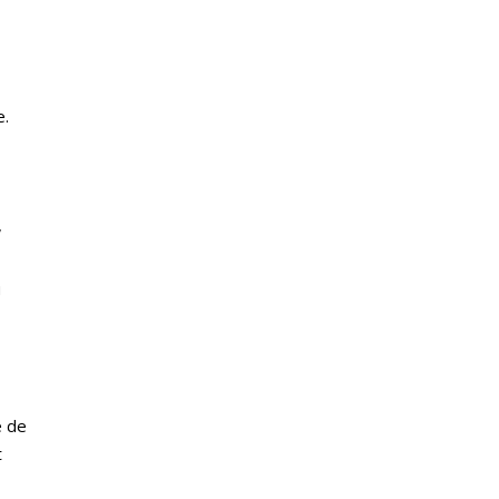
e.
,
u
e de
t